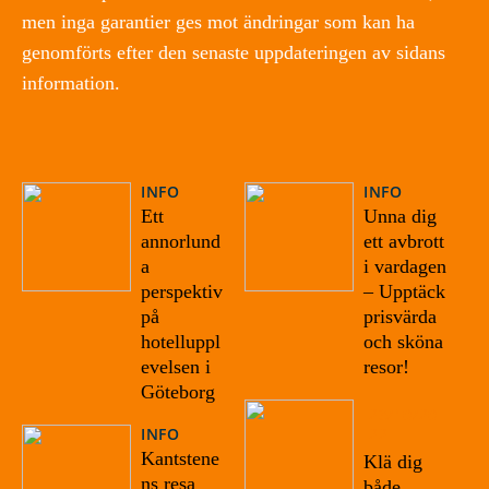
men inga garantier ges mot ändringar som kan ha
genomförts efter den senaste uppdateringen av sidans
information.
INFO
INFO
Ett
Unna dig
annorlund
ett avbrott
a
i vardagen
perspektiv
– Upptäck
på
prisvärda
hotelluppl
och sköna
evelsen i
resor!
Göteborg
23/10/20
INFO
22
Kantstene
Klä dig
ns resa
både