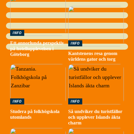
INFO
Ett annorlunda perspektiv
INFO
på hotellupplevelsen i
Kantstenens resa genom
Göteborg
världens gator och torg
INFO
INFO
Studera på folkhögskola
Så undviker du turistfällor
utomlands
och upplever Islands äkta
charm