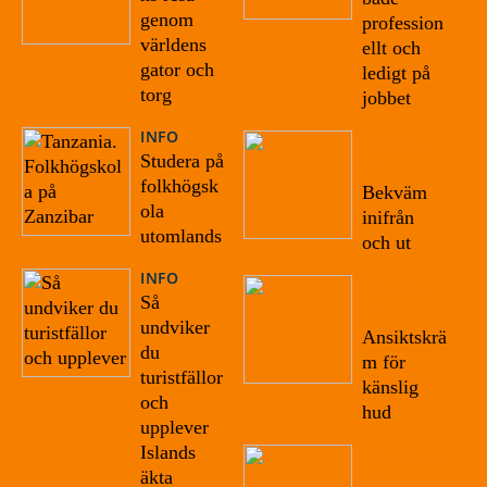
genom
profession
världens
ellt och
gator och
ledigt på
torg
jobbet
INFO
19/10/20
Studera på
22
folkhögsk
Bekväm
ola
inifrån
utomlands
och ut
INFO
16/10/20
Så
22
undviker
Ansiktskrä
du
m för
turistfällor
känslig
och
hud
upplever
Islands
19/09/20
äkta
22