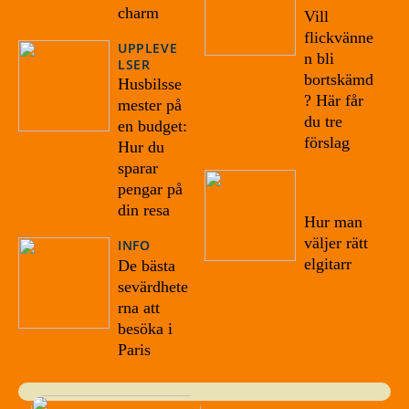
charm
Vill
flickvänne
UPPLEVE
n bli
LSER
bortskämd
Husbilsse
? Här får
mester på
du tre
en budget:
förslag
Hur du
sparar
07/09/20
pengar på
22
din resa
Hur man
väljer rätt
INFO
elgitarr
De bästa
sevärdhete
rna att
besöka i
Paris