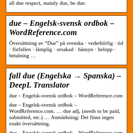
all due respect, mainly due, be due.
due – Engelsk-svensk ordbok –
WordReference.com
Översättning av “Due” på svenska · vederbörlig · tid
· förfallen · lämplig · orsakad · hänsyn · belopp ·
betalning …
fall due (Engelska → Spanska) –
DeepL Translator
due – Engelsk-svensk ordbok – WordReference.com
due – Engelsk-svensk ordbok –
WordReference.com. … due adj, (needs to be paid,
submitted, etc.) … Anmärkning: Det finns ingen
exakt översättning.
due – Engelsk-svensk ordbok – WordReference.com