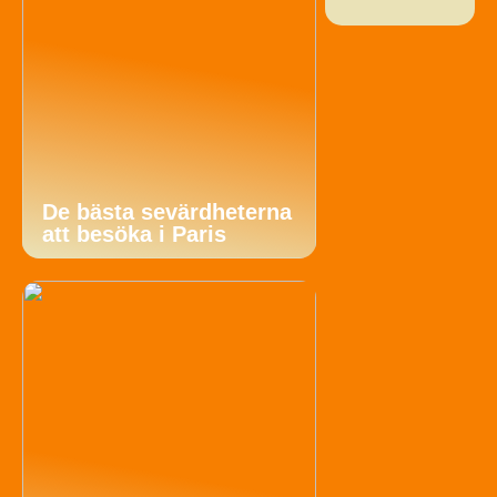
De bästa sevärdheterna
att besöka i Paris