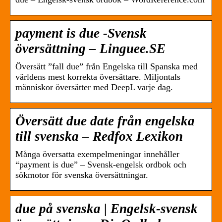
payment is due -Svensk
översättning – Linguee.SE
Översätt ”fall due” från Engelska till Spanska med
världens mest korrekta översättare. Miljontals
människor översätter med DeepL varje dag.
Översätt due date från engelska
till svenska – Redfox Lexikon
Många översatta exempelmeningar innehåller
“payment is due” – Svensk-engelsk ordbok och
sökmotor för svenska översättningar.
due på svenska | Engelsk-svensk