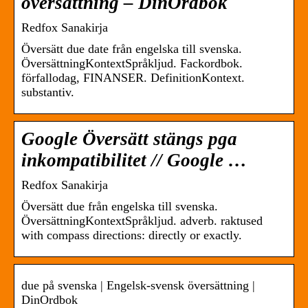
översättning – DinOrdbok
Redfox Sanakirja
Översätt due date från engelska till svenska.
ÖversättningKontextSpråkljud. Fackordbok.
förfallodag, FINANSER. DefinitionKontext.
substantiv.
Google Översätt stängs pga
inkompatibilitet // Google …
Redfox Sanakirja
Översätt due från engelska till svenska.
ÖversättningKontextSpråkljud. adverb. raktused
with compass directions: directly or exactly.
due på svenska | Engelsk-svensk översättning |
DinOrdbok