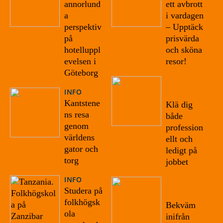
annorlund
ett avbrott
a
i vardagen
perspektiv
– Upptäck
på
prisvärda
hotelluppl
och sköna
evelsen i
resor!
Göteborg
23/10/20
INFO
22
Kantstene
Klä dig
ns resa
både
genom
profession
världens
ellt och
gator och
ledigt på
torg
jobbet
INFO
19/10/20
Studera på
22
folkhögsk
Bekväm
ola
inifrån