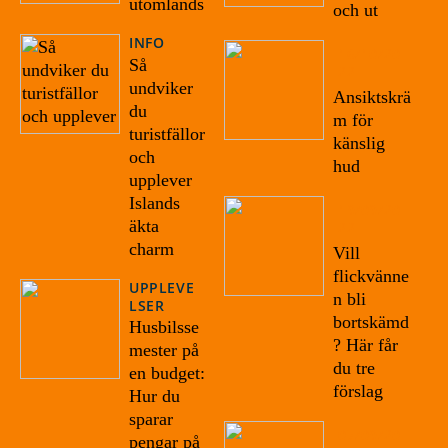
utomlands
och ut
INFO
16/10/20
Så
22
undviker
Ansiktskrä
du
m för
turistfällor
känslig
och
hud
upplever
Islands
19/09/20
äkta
22
charm
Vill
flickvänne
UPPLEVE
n bli
LSER
bortskämd
Husbilsse
? Här får
mester på
du tre
en budget:
förslag
Hur du
sparar
07/09/20
pengar på