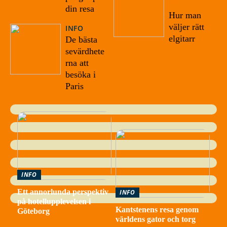
22
din resa
Hur man
väljer rätt
INFO
elgitarr
De bästa
sevärdhete
rna att
besöka i
Paris
INFO
Ett annorlunda perspektiv
INFO
på hotellupplevelsen i
Kantstenens resa genom
Göteborg
världens gator och torg