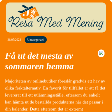
26/07/2022
Uncategorized
Få ut det mesta av
sommaren hemma
Majoriteten av onlinebutiker föreslår gradvis ett hav av
olika fraktalternativ. En favorit för tillfället är att få det
levererat till ett utlämningsställe, eftersom du enkelt
kan hämta ut de beställda produkterna när det passar i
din kalender. Detta eftersom det är extremt