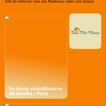
Allt du behöver veta om Madeiras väder och klimat
De bästa sevärdheterna
att besöka i Paris