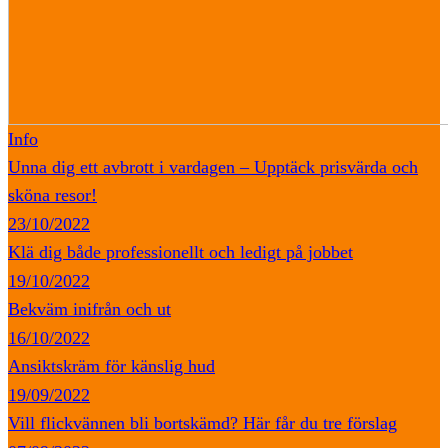
Info
Unna dig ett avbrott i vardagen – Upptäck prisvärda och
sköna resor!
23/10/2022
Klä dig både professionellt och ledigt på jobbet
19/10/2022
Bekväm inifrån och ut
16/10/2022
Ansiktskräm för känslig hud
19/09/2022
Vill flickvännen bli bortskämd? Här får du tre förslag