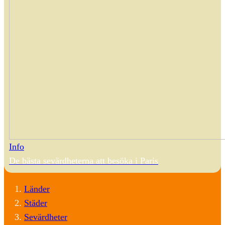
Info
De bästa sevärdheterna att besöka i Paris
Länder
Städer
Sevärdheter