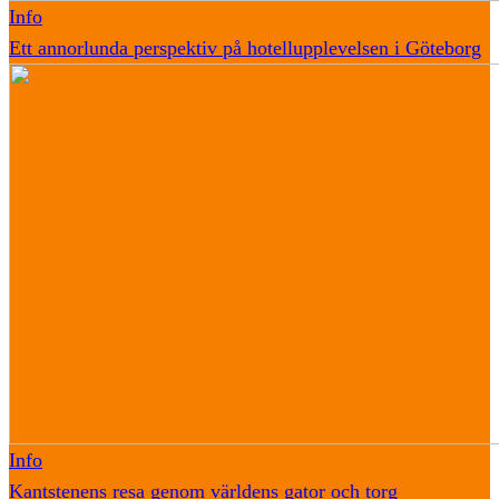
Info
Ett annorlunda perspektiv på hotellupplevelsen i Göteborg
Info
Kantstenens resa genom världens gator och torg