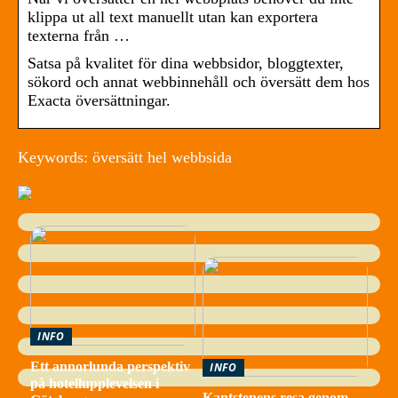
klippa ut all text manuellt utan kan exportera
texterna från …
Satsa på kvalitet för dina webbsidor, bloggtexter,
sökord och annat webbinnehåll och översätt dem hos
Exacta översättningar.
Keywords: översätt hel webbsida
INFO
Ett annorlunda perspektiv
INFO
på hotellupplevelsen i
Kantstenens resa genom