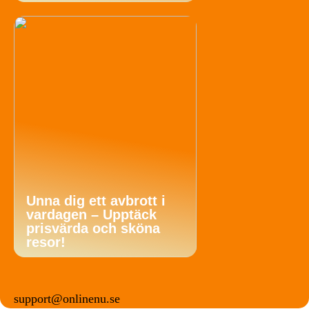
Unna dig ett avbrott i
vardagen – Upptäck
prisvärda och sköna
resor!
support@onlinenu.se