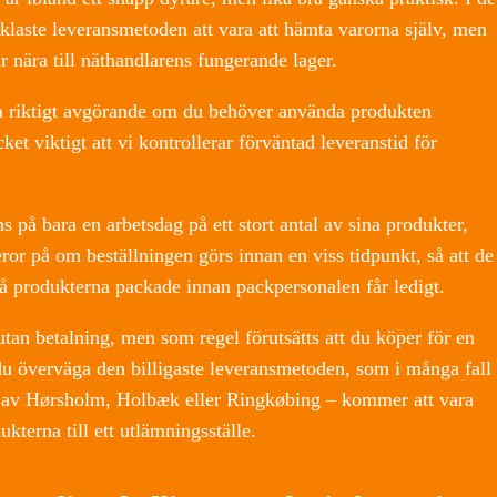
klaste leveransmetoden att vara att hämta varorna själv, men
ar nära till näthandlarens fungerande lager.
ra riktigt avgörande om du behöver använda produkten
et viktigt att vi kontrollerar förväntad leveranstid för
s på bara en arbetsdag på ett stort antal av sina produkter,
r på om beställningen görs innan en viss tidpunkt, så att de
få produkterna packade innan packpersonalen får ledigt.
 utan betalning, men som regel förutsätts att du köper för en
 överväga den billigaste leveransmetoden, som i många fall
n av Hørsholm, Holbæk eller Ringkøbing – kommer att vara
ukterna till ett utlämningsställe.