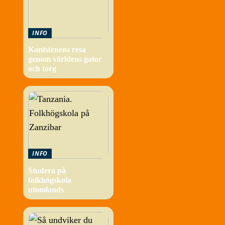
INFO
Kantstenens resa
genom världens gator
och torg
INFO
Studera på
folkhögskola
utomlands