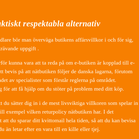
aktiskt respektabla alternativ
lare bör man överväga butikens affärsvillkor i och för sig,
krävande uppgift .
rför kunna vara att ta reda på om e-butiken är kopplad till e-
ett bevis på att nätbutiken följer de danska lagarna, förutom
det av specialister som förstår reglerna på området.
för att få hjälp om du stöter på problem med ditt köp.
du sätter dig in i de mest livsviktiga villkoren som spelar in
ll exempel vilken returpolicy nätbutiken har. I det
t att du sparar ditt kvittomail hela tiden, så att du kan bevisa
 än letar efter en vara till en kille eller tjej.