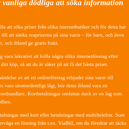
r vanliga dödliga att söka information
lla att söka priser från olika internetbutiker och för detta har
 till att sänka reapriserna på sina varor – för barn, och även
, och ibland ge gratis frakt.
g vara lukrativt att kolla några olika internetföretag efter
tt köp, så att du är säker på att få det bästa priset.
ndelse av att ett onlineföretag erbjuder sina varor till
ses vara utomordentligt lågt, bör detta ibland vara en
ernethandlare. Kortbetalningar omfattas dock av en lag som
dlare.
talningar med kort eller betalningar med mobiltelefon. Som
rväga en lösning från t.ex. ViaBill, om du föredrar att täcka