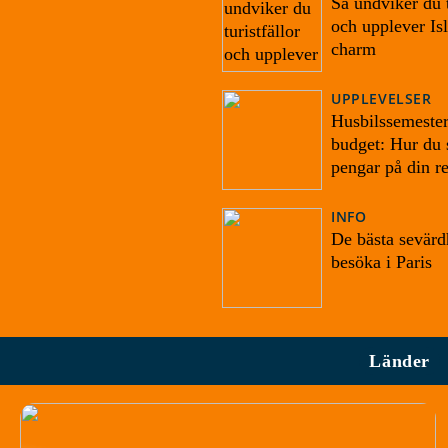
Så undviker du t
och upplever Is
charm
UPPLEVELSER
Husbilssemester
budget: Hur du 
pengar på din r
INFO
De bästa sevärd
besöka i Paris
Länder