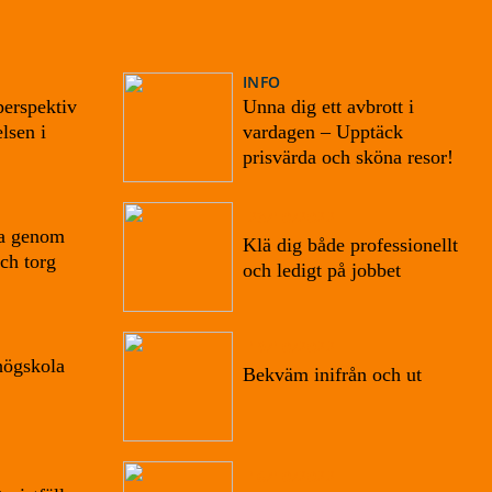
INFO
perspektiv
Unna dig ett avbrott i
lsen i
vardagen – Upptäck
prisvärda och sköna resor!
23/10/2022
sa genom
Klä dig både professionellt
ch torg
och ledigt på jobbet
19/10/2022
högskola
Bekväm inifrån och ut
16/10/2022