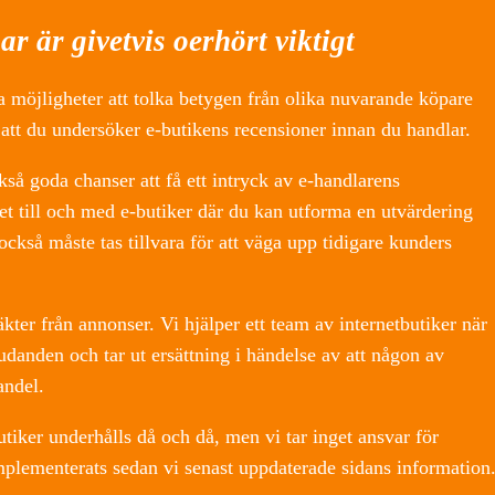
r är givetvis oerhört viktigt
a möjligheter att tolka betygen från olika nuvarande köpare
tt du undersöker e-butikens recensioner innan du handlar.
så goda chanser att få ett intryck av e-handlarens
et till och med e-butiker där du kan utforma en utvärdering
ckså måste tas tillvara för att väga upp tidigare kunders
kter från annonser. Vi hjälper ett team av internetbutiker när
udanden och tar ut ersättning i händelse av att någon av
andel.
iker underhålls då och då, men vi tar inget ansvar för
mplementerats sedan vi senast uppdaterade sidans information