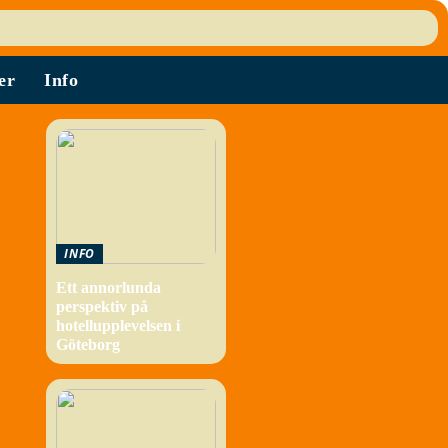
er
Info
INFO
Ett annorlunda
perspektiv på
hotellupplevelsen i
Göteborg