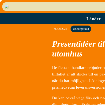
Länder
09/06/2022
Uncategorized
Presentidéer til
utomhus
De flesta e-handlare erbjuder n
tillfället är att skicka till en 
när du har möjlighet. Lösninge
prismedvetna leveransversione
Du kan också väga för- och nackd
din arbetsadress. Fraktmetoden 