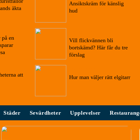
uristfällor
Ansiktskräm för känslig
lands äkta
hud
19/09/2022
 på en
Vill flickvännen bli
sparar
bortskämd? Här får du tre
esa
förslag
07/09/2022
heterna att
Hur man väljer rätt elgitarr
Städer
Sevärdheter
Upplevelser
Restaurang