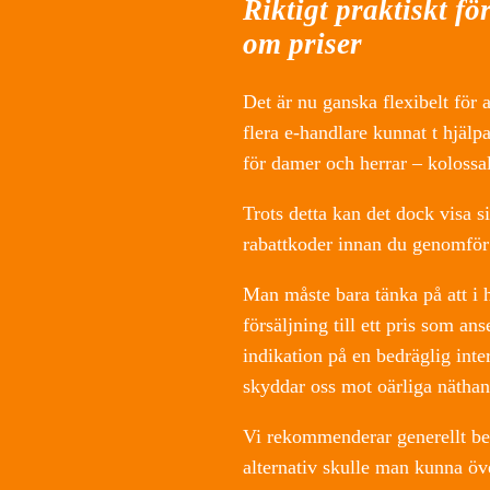
Riktigt praktiskt fö
om priser
Det är nu ganska flexibelt för a
flera e-handlare kunnat t hjälpa
för damer och herrar – kolossalt
Trots detta kan det dock visa si
rabattkoder innan du genomför di
Man måste bara tänka på att i hä
försäljning till ett pris som an
indikation på en bedräglig int
skyddar oss mot oärliga näthan
Vi rekommenderar generellt be
alternativ skulle man kunna öve