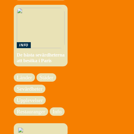
INFO
De bästa sevärdheterna
att besöka i Paris
Länder
Städer
Sevärdheter
Upplevelser
Restauranger
Info