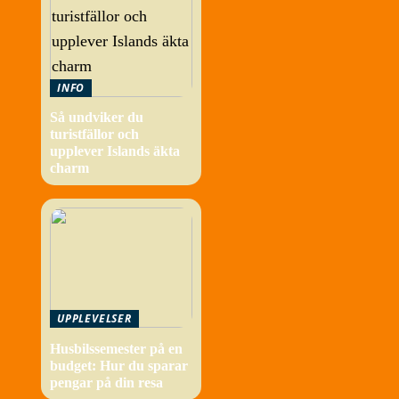
INFO
Så undviker du
turistfällor och
upplever Islands äkta
charm
UPPLEVELSER
Husbilssemester på en
budget: Hur du sparar
pengar på din resa