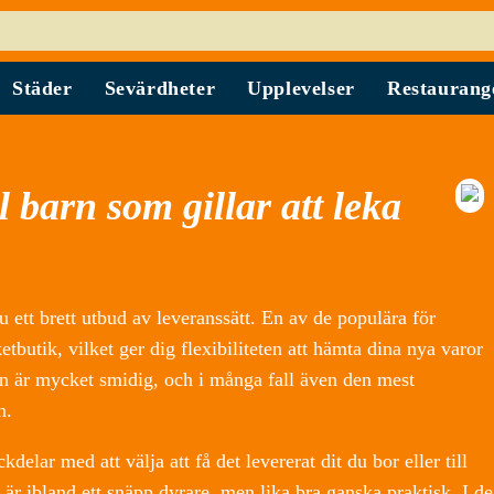
Städer
Sevärdheter
Upplevelser
Restaurang
l barn som gillar att leka
u ett brett utbud av leveranssätt. En av de populära för
paketbutik, vilket ger dig flexibiliteten att hämta dina nya varor
n är mycket smidig, och i många fall även den mest
n.
elar med att välja att få det levererat dit du bor eller till
är ibland ett snäpp dyrare, men lika bra ganska praktisk. I de