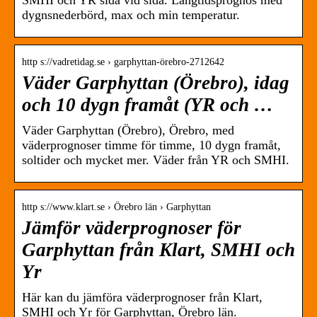
SMHI och YR sida vid sida. Långtidsprognos med
dygnsnederbörd, max och min temperatur.
http s://vadretidag.se › garphyttan-örebro-2712642
Väder Garphyttan (Örebro), idag
och 10 dygn framåt (YR och …
Väder Garphyttan (Örebro), Örebro, med
väderprognoser timme för timme, 10 dygn framåt,
soltider och mycket mer. Väder från YR och SMHI.
http s://www.klart.se › Örebro län › Garphyttan
Jämför väderprognoser för
Garphyttan från Klart, SMHI och
Yr
Här kan du jämföra väderprognoser från Klart,
SMHI och Yr för Garphyttan, Örebro län.