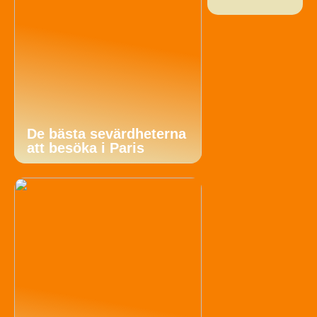
De bästa sevärdheterna
att besöka i Paris