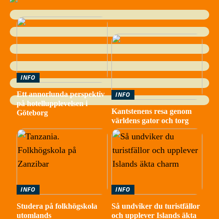
INFO
Ett annorlunda perspektiv
INFO
på hotellupplevelsen i
Kantstenens resa genom
Göteborg
världens gator och torg
INFO
INFO
Studera på folkhögskola
Så undviker du turistfällor
utomlands
och upplever Islands äkta