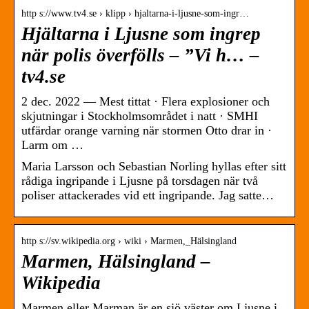
http s://www.tv4.se › klipp › hjaltarna-i-ljusne-som-ingr…
Hjältarna i Ljusne som ingrep
när polis överfölls – ”Vi h… –
tv4.se
2 dec. 2022 — Mest tittat · Flera explosioner och
skjutningar i Stockholmsområdet i natt · SMHI
utfärdar orange varning när stormen Otto drar in ·
Larm om …
Maria Larsson och Sebastian Norling hyllas efter sitt
rådiga ingripande i Ljusne på torsdagen när två
poliser attackerades vid ett ingripande. Jag satte…
http s://sv.wikipedia.org › wiki › Marmen,_Hälsingland
Marmen, Hälsingland –
Wikipedia
Marmen eller Marman är en sjö väster om Ljusne i