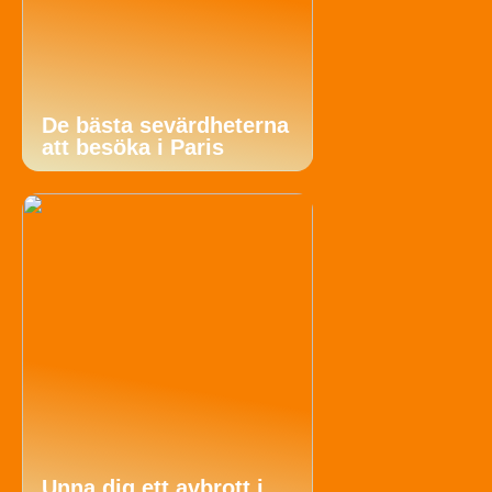
De bästa sevärdheterna
att besöka i Paris
Unna dig ett avbrott i