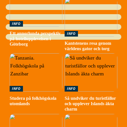
INFO
Ett annorlunda perspektiv
INFO
på hotellupplevelsen i
Kantstenens resa genom
Göteborg
världens gator och torg
INFO
INFO
Studera på folkhögskola
Så undviker du turistfällor
utomlands
och upplever Islands äkta
charm