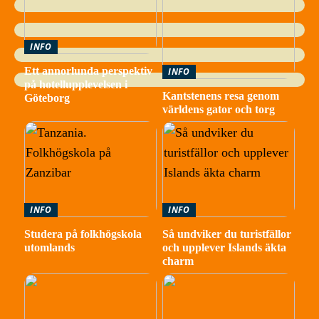
INFO
Ett annorlunda perspektiv
INFO
på hotellupplevelsen i
Kantstenens resa genom
Göteborg
världens gator och torg
INFO
INFO
Studera på folkhögskola
Så undviker du turistfällor
utomlands
och upplever Islands äkta
charm