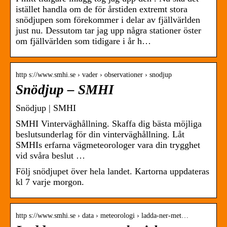
istället handla om de för årstiden extremt stora
snödjupen som förekommer i delar av fjällvärlden
just nu. Dessutom tar jag upp några stationer öster
om fjällvärlden som tidigare i år h…
http s://www.smhi.se › vader › observationer › snodjup
Snödjup – SMHI
Snödjup | SMHI
SMHI Vinterväghållning. Skaffa dig bästa möjliga
beslutsunderlag för din vinterväghållning. Låt
SMHIs erfarna vägmeteorologer vara din trygghet
vid svåra beslut …
Följ snödjupet över hela landet. Kartorna uppdateras
kl 7 varje morgon.
http s://www.smhi.se › data › meteorologi › ladda-ner-met…