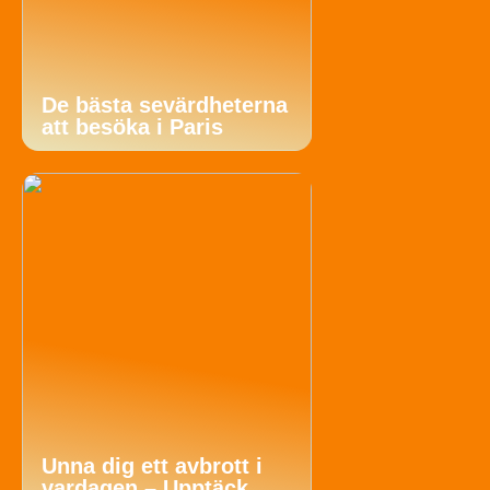
De bästa sevärdheterna
att besöka i Paris
Unna dig ett avbrott i
vardagen – Upptäck