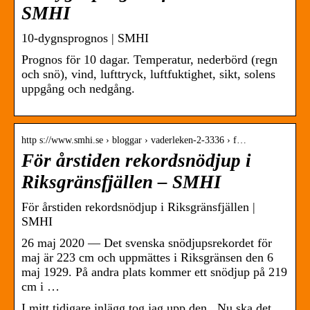
SMHI
10-dygnsprognos | SMHI
Prognos för 10 dagar. Temperatur, nederbörd (regn
och snö), vind, lufttryck, luftfuktighet, sikt, solens
uppgång och nedgång.
http s://www.smhi.se › bloggar › vaderleken-2-3336 › f…
För årstiden rekordsnödjup i
Riksgränsfjällen – SMHI
För årstiden rekordsnödjup i Riksgränsfjällen |
SMHI
26 maj 2020 — Det svenska snödjupsrekordet för
maj är 223 cm och uppmättes i Riksgränsen den 6
maj 1929. På andra plats kommer ett snödjup på 219
cm i …
I mitt tidigare inlägg tog jag upp den . Nu ska det