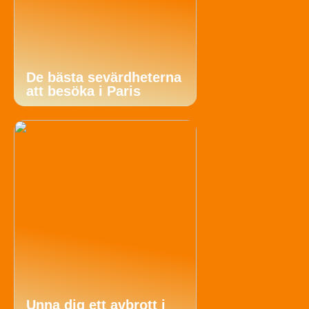
De bästa sevärdheterna
att besöka i Paris
Unna dig ett avbrott i