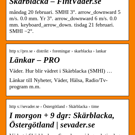
Skärblacka – FintVäder.se
måndag 20 februari. SMHI 3°. arrow_downward 5
m/s. 0.0 mm. Yr 3°. arrow_downward 6 m/s. 0.0
mm. keyboard_arrow_down. tisdag 21 februari.
SMHI −2°.
http s://pro.se › distrikt › foreningar › skarblacka › lankar
Länkar – PRO
Väder. Hur blir vädret i Skärblacka (SMHI) …
Länkar till Nyheter, Väder, Hälsa, Radio/Tv-
program m.m.
http s://sevader.se › Östergötland › Skärblacka › time
I morgon + 9 dgr: Skärblacka,
Östergötland | sevader.se