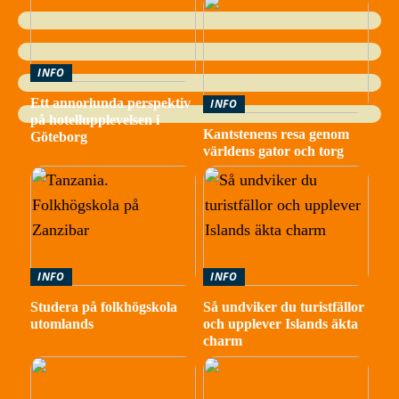
INFO
Ett annorlunda perspektiv
INFO
på hotellupplevelsen i
Kantstenens resa genom
Göteborg
världens gator och torg
INFO
INFO
Studera på folkhögskola
Så undviker du turistfällor
utomlands
och upplever Islands äkta
charm