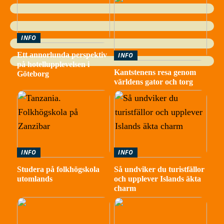
INFO
Ett annorlunda perspektiv
INFO
på hotellupplevelsen i
Kantstenens resa genom
Göteborg
världens gator och torg
INFO
INFO
Studera på folkhögskola
Så undviker du turistfällor
utomlands
och upplever Islands äkta
charm