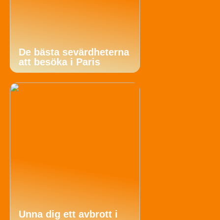
De bästa sevärdheterna
att besöka i Paris
Unna dig ett avbrott i