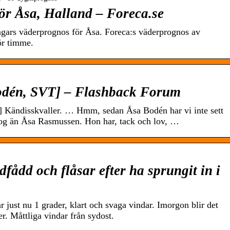
ör Åsa, Halland – Foreca.se
gars väderprognos för Åsa. Foreca:s väderprognos av
ör timme.
odén, SVT] – Flashback Forum
Kändisskvaller. … Hmm, sedan Åsa Bodén har vi inte sett
og än Åsa Rasmussen. Hon har, tack och lov, …
ådd och flåsar efter ha sprungit in i
 just nu 1 grader, klart och svaga vindar. Imorgon blir det
. Måttliga vindar från sydost.