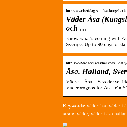
http s://vadretidag.se › åsa-kungsbac
Väder Åsa (Kungsb
och …
Know what’s coming with Acc
Sverige. Up to 90 days of dai
http s://www.accuweather.com › daily
Åsa, Halland, Sve
Vädret i Åsa – Sevader.se, i
Väderprognos för Åsa från S
Keywords: väder åsa, väder i ås
strand väder, väder i åsa halla