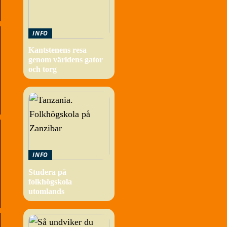
INFO
Kantstenens resa
genom världens gator
och torg
INFO
Studera på
folkhögskola
utomlands