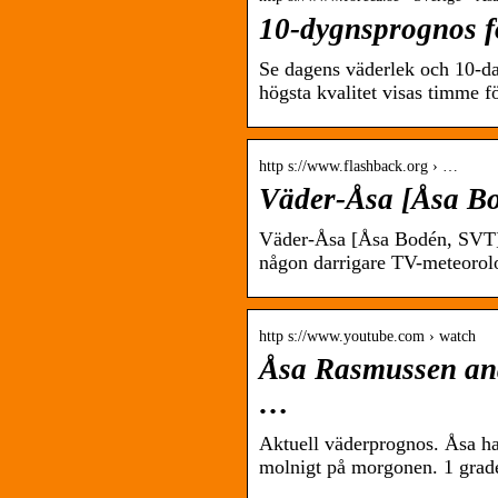
10-dygnsprognos f
Se dagens väderlek och 10-da
högsta kvalitet visas timme f
http s://www.flashback.org › …
Väder-Åsa [Åsa B
Väder-Åsa [Åsa Bodén, SVT] 
någon darrigare TV-meteorol
http s://www.youtube.com › watch
Åsa Rasmussen andf
…
Aktuell väderprognos. Åsa har
molnigt på morgonen. 1 grader