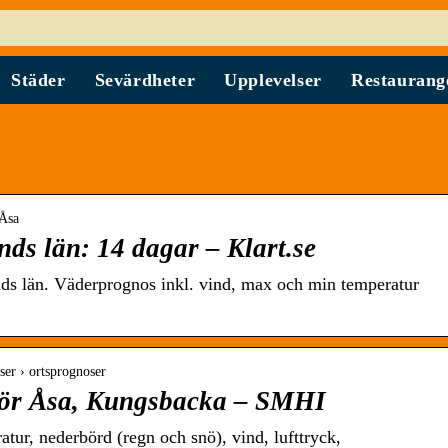
Städer
Sevärdheter
Upplevelser
Restaurang
 Åsa
ds län: 14 dagar – Klart.se
nds län. Väderprognos inkl. vind, max och min temperatur
.
ser › ortsprognoser
för Åsa, Kungsbacka – SMHI
tur, nederbörd (regn och snö), vind, lufttryck,