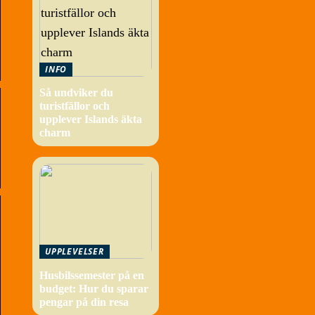
INFO
Så undviker du
turistfällor och
upplever Islands äkta
charm
UPPLEVELSER
Husbilssemester på en
budget: Hur du sparar
pengar på din resa