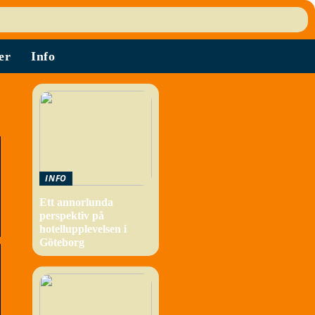
er
Info
INFO
Ett annorlunda
perspektiv på
hotellupplevelsen i
Göteborg