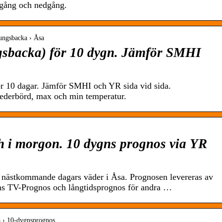
ppgång och nedgång.
ungsbacka › Åsa
gsbacka) för 10 dygn. Jämför SMHI
r 10 dagar. Jämför SMHI och YR sida vid sida.
ederbörd, max och min temperatur.
h i morgon. 10 dygns prognos via YR
o nästkommande dagars väder i Åsa. Prognosen levereras av
s TV-Prognos och långtidsprognos för andra …
sa › 10-dygnsprognos