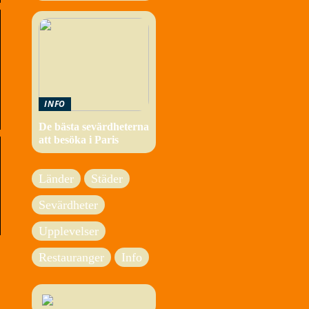
INFO
De bästa sevärdheterna
att besöka i Paris
Länder
Städer
Sevärdheter
Upplevelser
Restauranger
Info