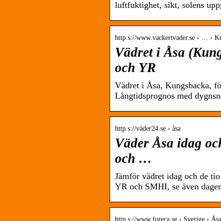
luftfuktighet, sikt, solens u
http s://www.vackertvader.se › … › K
Vädret i Åsa (Kun
och YR
Vädret i Åsa, Kungsbacka, fö
Långtidsprognos med dygnsn
http s://väder24.se › åsa
Väder Åsa idag oc
och …
Jämför vädret idag och de ti
YR och SMHI, se även dagen
http s://www.foreca.se › Sverige › Å