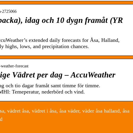
ka-2725066
acka), idag och 10 dygn framåt (YR
uWeather’s extended daily forecasts for Åsa, Halland,
ly highs, lows, and precipitation chances.
-weather-forecast
rige Vädret per dag – AccuWeather
dag och tio dagar framåt samt timme för timme.
MHI: Temeperatur, nederbörd och vind.
a, vädret åsa, vädret i åsa, åsa väder, väder åsa halland, åsa
nd