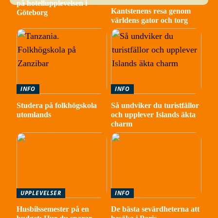
på hotellupplevelsen i
Kantstenens resa genom
Göteborg
världens gator och torg
INFO
INFO
Studera på folkhögskola
Så undviker du turistfällor
utomlands
och upplever Islands äkta
charm
UPPLEVELSER
INFO
Husbilssemester på en
De bästa sevärdheterna att