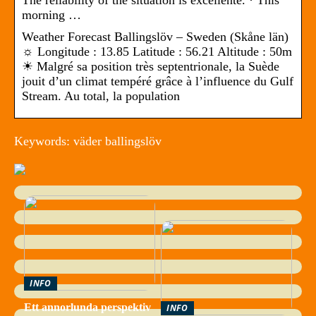
The reliability of the situation is excellente. · This
morning …
Weather Forecast Ballingslöv – Sweden (Skåne län)
☼ Longitude : 13.85 Latitude : 56.21 Altitude : 50m
☀ Malgré sa position très septentrionale, la Suède
jouit d’un climat tempéré grâce à l’influence du Gulf
Stream. Au total, la population
Keywords: väder ballingslöv
INFO
Ett annorlunda perspektiv
INFO