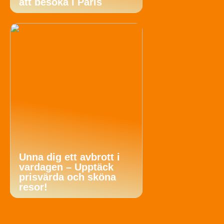
att besöka i Paris
Unna dig ett avbrott i
vardagen – Upptäck
prisvärda och sköna
resor!