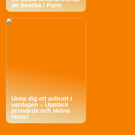
att besöka i Paris
Unna dig ett avbrott i
vardagen – Upptäck
prisvärda och sköna
resor!