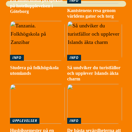
Ett annorlunda perspektiv
INFO
på hotellupplevelsen i
Kantstenens resa genom
Göteborg
världens gator och torg
INFO
INFO
Studera på folkhögskola
Så undviker du turistfällor
utomlands
och upplever Islands äkta
charm
UPPLEVELSER
INFO
Husbilssemester på en
De bästa sevärdheterna att