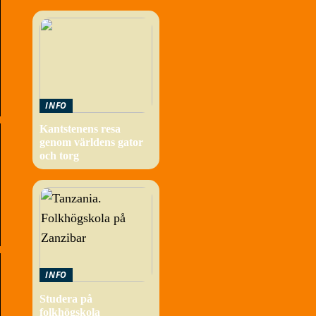
INFO
Kantstenens resa
genom världens gator
och torg
INFO
Studera på
folkhögskola