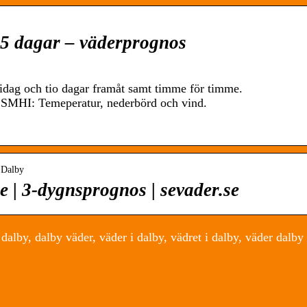
 5 dagar – väderprognos
 idag och tio dagar framåt samt timme för timme.
 SMHI: Temeperatur, nederbörd och vind.
› Dalby
 | 3-dygnsprognos | sevader.se
alby, dalby väder, väder i dalby, vädret i dalby, väder dalby