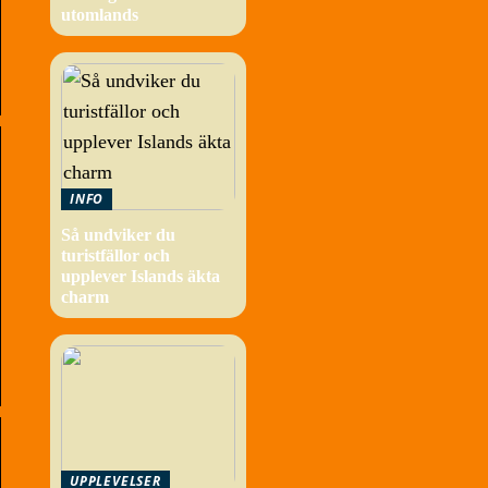
utomlands
INFO
Så undviker du
turistfällor och
upplever Islands äkta
charm
UPPLEVELSER