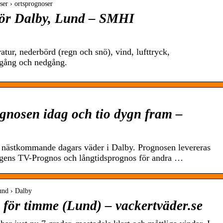
ser › ortsprognoser
för Dalby, Lund – SMHI
tur, nederbörd (regn och snö), vind, lufttryck,
ppgång och nedgång.
gnosen idag och tio dygn fram –
o nästkommande dagars väder i Dalby. Prognosen levereras
gens TV-Prognos och långtidsprognos för andra …
und › Dalby
 för timme (Lund) – vackertväder.se