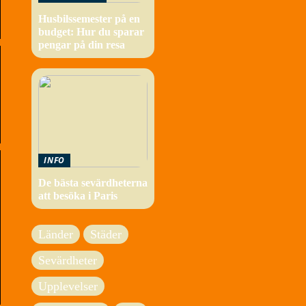
Husbilssemester på en
budget: Hur du sparar
pengar på din resa
INFO
De bästa sevärdheterna
att besöka i Paris
Länder
Städer
Sevärdheter
Upplevelser