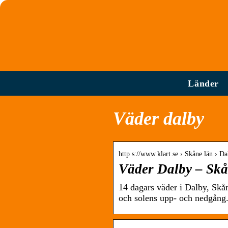
Länder
Väder dalby
http s://www.klart.se › Skåne län › D
Väder Dalby – Skån
14 dagars väder i Dalby, Skå
och solens upp- och nedgång