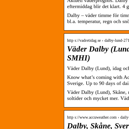
Aktuell väderprognos. Dalby h
eftermiddag blir det klart. 4 
Dalby – väder timme för tim
bl.a. temperatur, regn och sn
http s://vadretidag.se › dalby-lund-2
Väder Dalby (Lund
SMHI)
Väder Dalby (Lund), idag oc
Know what’s coming with Acc
Sverige. Up to 90 days of dai
Väder Dalby (Lund), Skåne, 
soltider och mycket mer. Vä
http s://www.accuweather.com › daily
Dalby, Skåne, Sve