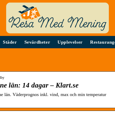
Städer
Sevärdheter
Upplevelser
Restaurang
alby
e län: 14 dagar – Klart.se
ne län. Väderprognos inkl. vind, max och min temperatur
.