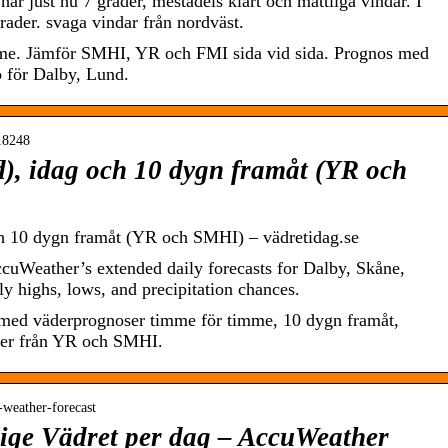
ar just nu 7 grader, mestadels klart och måttliga vindar. I
grader. svaga vindar från nordväst.
me. Jämför SMHI, YR och FMI sida vid sida. Prognos med
ö för Dalby, Lund.
718248
), idag och 10 dygn framåt (YR och
h 10 dygn framåt (YR och SMHI) – vädretidag.se
uWeather’s extended daily forecasts for Dalby, Skåne,
ly highs, lows, and precipitation chances.
med väderprognoser timme för timme, 10 dygn framåt,
der från YR och SMHI.
-weather-forecast
rige Vädret per dag – AccuWeather