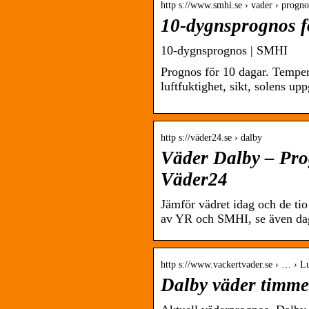
http s://www.smhi.se › vader › progno
10-dygnsprognos 
10-dygnsprognos | SMHI
Prognos för 10 dagar. Tempera
luftfuktighet, sikt, solens u
http s://väder24.se › dalby
Väder Dalby – Pro
Väder24
Jämför vädret idag och de ti
av YR och SMHI, se även da
http s://www.vackertvader.se › … › L
Dalby väder timme