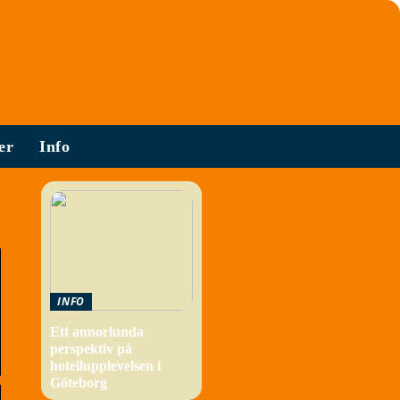
er
Info
INFO
Ett annorlunda
perspektiv på
hotellupplevelsen i
Göteborg