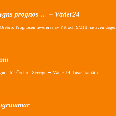
dygns prognos … – Väder24
i Örebro. Prognosen levereras av YR och SMHI, se även dage
com
ognos för Örebro, Sverige ➦ Väder 14 dagar framåt ⭐
teogrammar