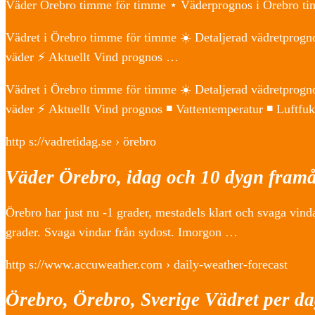
Väder Örebro timme för timme ⋆ Väderprognos i Örebr
Vädret i Örebro timme för timme ☀️ Detaljerad vädretprogn
väder ⚡ Aktuellt Vind prognos …
Vädret i Örebro timme för timme ☀️ Detaljerad vädretprogn
väder ⚡ Aktuellt Vind prognos ◾ Vattentemperatur ◾ L
http s://vadretidag.se › örebro
Väder Örebro, idag och 10 dygn fram
Örebro har just nu -1 grader, mestadels klart och svaga vin
grader. Svaga vindar från sydost. Imorgon …
http s://www.accuweather.com › daily-weather-forecast
Örebro, Örebro, Sverige Vädret per d