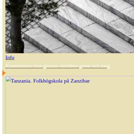
Info
Kantstenens resa genom världens gator och torg