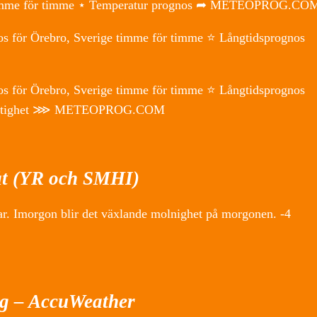
o timme för timme ⋆ Temperatur prognos ➦ METEOPROG.CO
os för Örebro, Sverige timme för timme ⭐ Långtidsprognos
os för Örebro, Sverige timme för timme ⭐ Långtidsprognos
uftfuktighet ⋙ METEOPROG.COM
åt (YR och SMHI)
dar. Imorgon blir det växlande molnighet på morgonen. -4
ag – AccuWeather