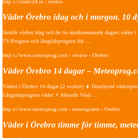
http s://väder24.se › örebro
Väder Örebro idag och i morgon. 10 
Jämför vädret idag och de tio nästkommande dagars väder 
TV-Prognos och långtidsprognos för …
http s://www.meteoprog.com › review › Orebro
Väder Örebro 14 dagar – Meteoprog.
Vädret i Örebro 14 dagar (2 veckor) ☀️ Detaljerad vädretpr
Långtidsprognos väder ⚡ Aktuellt Vind …
http s://www.meteoprog.com › meteograms › Orebro
Väder i Örebro timme för timme, me