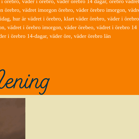
i örebro, väder i örebro, väder örebro 14 dagar, örebro vädret
on örebro, vädret imorgon örebro, väder örebro imorgon, vädr
idag, hur är vädret i örebro, klart väder örebro, väder i örebro
n, vädret i örebro imorgon, väder örebeo, vädret i örebro 14
der i örebro 14-dagar, väder öre, väder örebro län