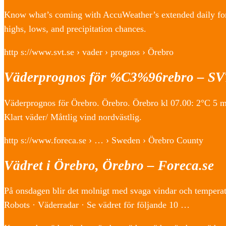
Know what’s coming with AccuWeather’s extended daily fore
highs, lows, and precipitation chances.
http s://www.svt.se › vader › prognos › Örebro
Väderprognos för %C3%96rebro – SV
Väderprognos för Örebro. Örebro. Örebro kl 07.00: 2°C 5 m
Klart väder/ Måttlig vind nordvästlig.
http s://www.foreca.se › … › Sweden › Örebro County
Vädret i Örebro, Örebro – Foreca.se
På onsdagen blir det molnigt med svaga vindar och tempera
Robots · Väderradar · Se vädret för följande 10 …