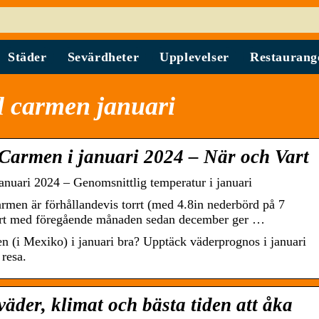
Städer
Sevärdheter
Upplevelser
Restaurang
l carmen januari
 Carmen i januari 2024 – När och Vart
anuari 2024 – Genomsnittlig temperatur i januari
Carmen är förhållandevis torrt (med 4.8in nederbörd på 7
mfört med föregående månaden sedan december ger …
n (i Mexiko) i januari bra? Upptäck väderprognos i januari
 resa.
äder, klimat och bästa tiden att åka