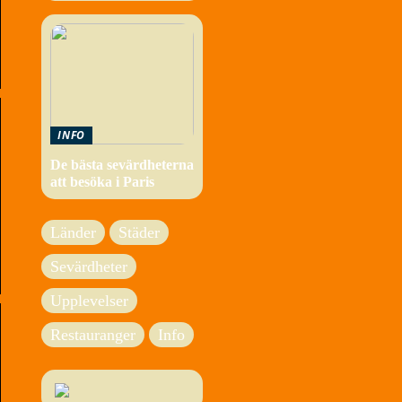
INFO
De bästa sevärdheterna
att besöka i Paris
Länder
Städer
Sevärdheter
Upplevelser
Restauranger
Info