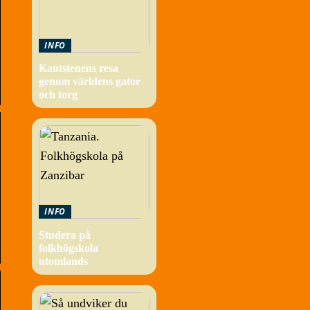
INFO
Kantstenens resa
genom världens gator
och torg
INFO
Studera på
folkhögskola
utomlands