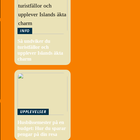
INFO
Så undviker du
turistfällor och
upplever Islands äkta
charm
UPPLEVELSER
Husbilssemester på en
budget: Hur du sparar
pengar på din resa