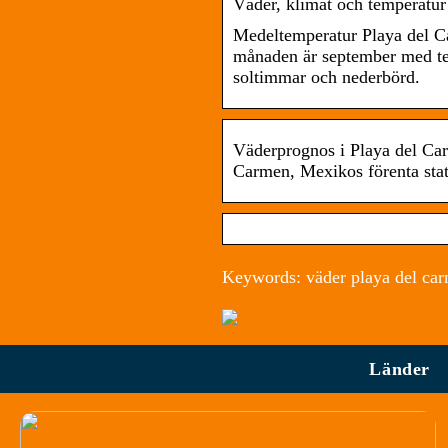
Väder, klimat och temperatur
Medeltemperatur Playa del C
månaden är september med te
soltimmar och nederbörd.
Väderprognos i Playa del Car
Carmen, Mexikos förenta stat
Keywords: väder playa del car
Länder