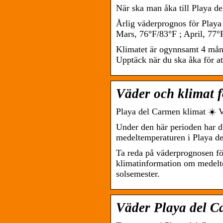
När ska man åka till Playa d
Årlig väderprognos för Playa
Mars, 76°F/83°F ; April, 77°
Klimatet är ogynnsamt 4 måna
Upptäck när du ska åka för att
Väder och klimat f
Playa del Carmen klimat ☀️ Va
Under den här perioden har d
medeltemperaturen i Playa de
Ta reda på väderprognosen fö
klimatinformation om medelte
solsemester.
Väder Playa del C