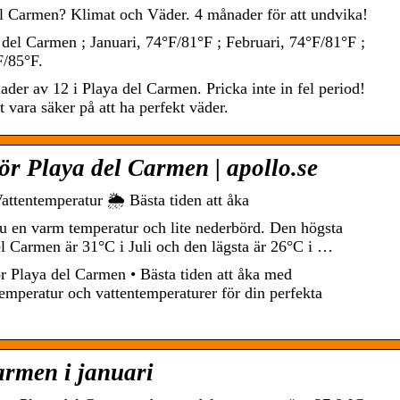
el Carmen? Klimat och Väder. 4 månader för att undvika!
 del Carmen ; Januari, 74°F/81°F ; Februari, 74°F/81°F ;
F/85°F.
der av 12 i Playa del Carmen. Pricka inte in fel period!
 vara säker på att ha perfekt väder.
ör Playa del Carmen | apollo.se
ttentemperatur 🌦️ Bästa tiden att åka
u en varm temperatur och lite nederbörd. Den högsta
l Carmen är 31°C i Juli och den lägsta är 26°C i …
r Playa del Carmen • Bästa tiden att åka med
mperatur och vattentemperaturer för din perfekta
armen i januari