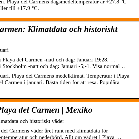
en. Playa del Carmens dagsmedeltemperatur är +27.8 °C
ler till +17.9 °C.
armen: Klimatdata och historiskt
uari
i Playa del Carmen -natt och dag: Januari 19;28. …
i Stockholm -natt och dag: Januari -5;-1. Visa normal …
uari. Playa del Carmens medelklimat. Temperatur i Playa
l Carmen i januari. Bästa tiden för att resa. Populära
laya del Carmen | Mexiko
matdata och historiskt väder
 del Carmens väder året runt med klimatdata för
tentemperatur och nederbörd. Allt om vädret i Playa …