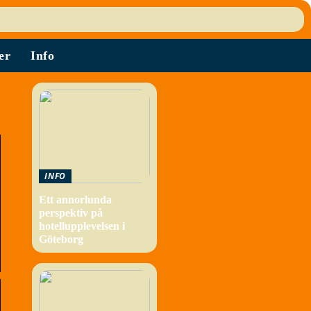
er
Info
INFO
Ett annorlunda
perspektiv på
hotellupplevelsen i
Göteborg