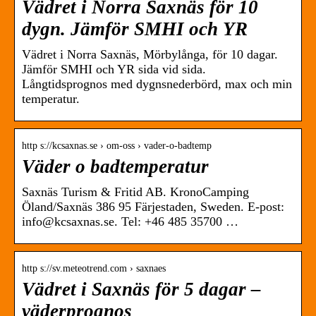
Vädret i Norra Saxnäs för 10
dygn. Jämför SMHI och YR
Vädret i Norra Saxnäs, Mörbylånga, för 10 dagar.
Jämför SMHI och YR sida vid sida.
Långtidsprognos med dygnsnederbörd, max och min
temperatur.
http s://kcsaxnas.se › om-oss › vader-o-badtemp
Väder o badtemperatur
Saxnäs Turism & Fritid AB. KronoCamping
Öland/Saxnäs 386 95 Färjestaden, Sweden. E-post:
info@kcsaxnas.se. Tel: +46 485 35700 …
http s://sv.meteotrend.com › saxnaes
Vädret i Saxnäs för 5 dagar –
väderprognos