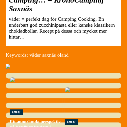
Camping… – KronoCamping
Saxnäs
väder = perfekt dag för Camping Cooking. En
underbart god zucchinipasta eller kanske klassikern
chokladbollar. Recept på dessa och mycket mer
hittar…
Keywords: väder saxnäs öland
INFO
Ett annorlunda perspektiv
INFO