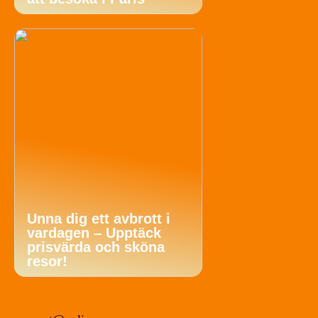
Unna dig ett avbrott i
vardagen – Upptäck
prisvärda och sköna
resor!