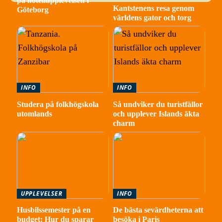
på hotellupplevelsen i
Kantstenens resa genom
Göteborg
världens gator och torg
INFO
INFO
Studera på folkhögskola
Så undviker du turistfällor
utomlands
och upplever Islands äkta
charm
UPPLEVELSER
INFO
Husbilssemester på en
De bästa sevärdheterna att
budget: Hur du sparar
besöka i Paris