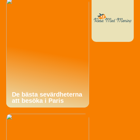
De bästa sevärdheterna
att besöka i Paris