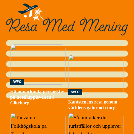
INFO
Ett annorlunda perspektiv
INFO
på hotellupplevelsen i
Kantstenens resa genom
Göteborg
världens gator och torg