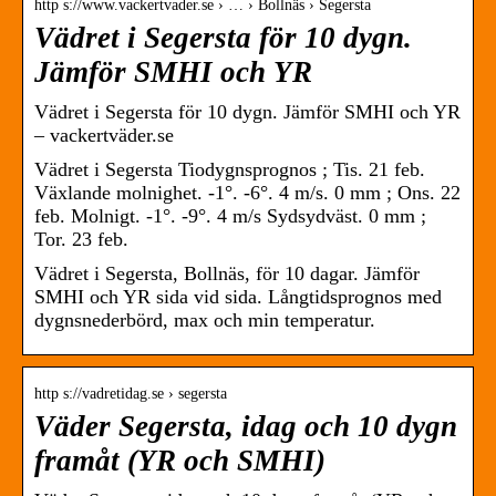
http s://www.vackertvader.se › … › Bollnäs › Segersta
Vädret i Segersta för 10 dygn.
Jämför SMHI och YR
Vädret i Segersta för 10 dygn. Jämför SMHI och YR
– vackertväder.se
Vädret i Segersta Tiodygnsprognos ; Tis. 21 feb.
Växlande molnighet. -1°. -6°. 4 m/s. 0 mm ; Ons. 22
feb. Molnigt. -1°. -9°. 4 m/s Sydsydväst. 0 mm ;
Tor. 23 feb.
Vädret i Segersta, Bollnäs, för 10 dagar. Jämför
SMHI och YR sida vid sida. Långtidsprognos med
dygnsnederbörd, max och min temperatur.
http s://vadretidag.se › segersta
Väder Segersta, idag och 10 dygn
framåt (YR och SMHI)