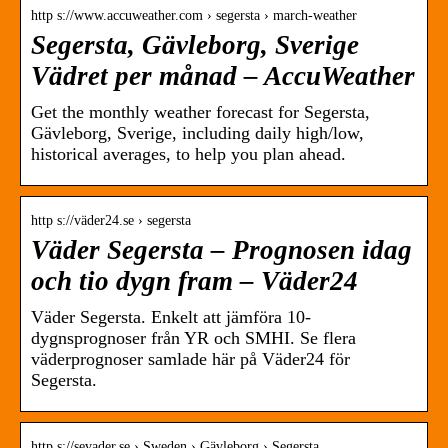
http s://www.accuweather.com › segersta › march-weather
Segersta, Gävleborg, Sverige
Vädret per månad – AccuWeather
Get the monthly weather forecast for Segersta,
Gävleborg, Sverige, including daily high/low,
historical averages, to help you plan ahead.
http s://väder24.se › segersta
Väder Segersta – Prognosen idag
och tio dygn fram – Väder24
Väder Segersta. Enkelt att jämföra 10-
dygnsprognoser från YR och SMHI. Se flera
väderprognoser samlade här på Väder24 för
Segersta.
http s://sevader.se › Sweden › Gävleborg › Segersta