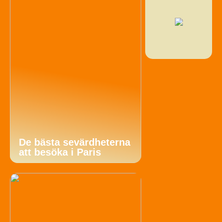
De bästa sevärdheterna
att besöka i Paris