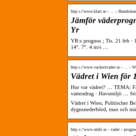
http s://www.klart.se › … › Bundesla
Jämför väderprogn
Yr
YR:s prognos ; Tis. 21 feb · 1
14°. 7°. 4 m/s …
http s://www.vackertvader.se › … › W
Vädret i Wien för 
Hur var vädret? … TEMA: Fäl
vattendrag · Havsmiljö … Sök 
Vädret i Wien, Politischer B
dygnsnederbörd, max och min
http s://www.smhi.se › vader › progno