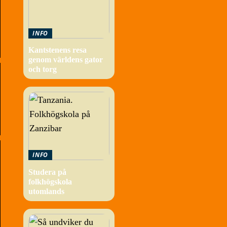
INFO
Kantstenens resa
genom världens gator
och torg
INFO
Studera på
folkhögskola
utomlands