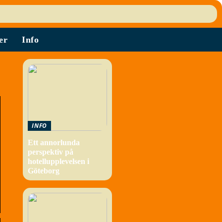
er
Info
INFO
Ett annorlunda
perspektiv på
hotellupplevelsen i
Göteborg