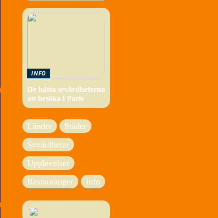
INFO
De bästa sevärdheterna
att besöka i Paris
Länder
Städer
Sevärdheter
Upplevelser
Restauranger
Info