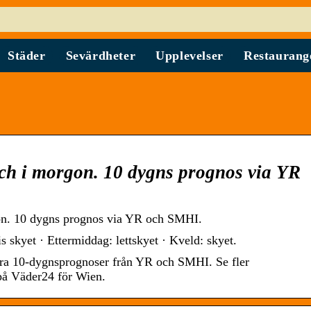
Städer
Sevärdheter
Upplevelser
Restaurang
ch i morgon. 10 dygns prognos via YR
on. 10 dygns prognos via YR och SMHI.
s skyet · Ettermiddag: lettskyet · Kveld: skyet.
öra 10-dygnsprognoser från YR och SMHI. Se fler
på Väder24 för Wien.