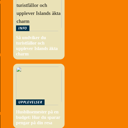
INFO
Så undviker du
turistfällor och
upplever Islands äkta
charm
UPPLEVELSER
Husbilssemester på en
budget: Hur du sparar
pengar på din resa