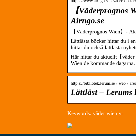
http s://www.airngo.se › vader › oster
【Väderprognos Wi
Airngo.se
【Väderprognos Wien】- Aktu
Lättlästa böcker hittar du i 
hittar du också lättlästa nyhet
Här hittar du aktuellt【väder
Wien de kommande dagarna.
http s://bibliotek.lerum.se › web › aren
Lättläst – Lerums 
Keywords: väder wien yr