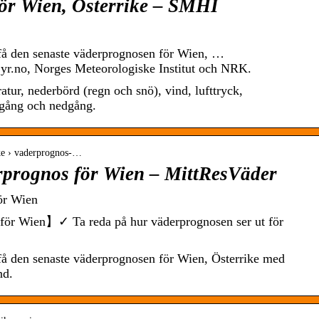
ör Wien, Österrike – SMHI
 få den senaste väderprognosen för Wien, …
yr.no, Norges Meteorologiske Institut och NRK.
tur, nederbörd (regn och snö), vind, lufttryck,
ppgång och nedgång.
ike › vaderprognos-…
prognos för Wien – MittResVäder
ör Wien
 för Wien】✓ Ta reda på hur väderprognosen ser ut för
 få den senaste väderprognosen för Wien, Österrike med
nd.