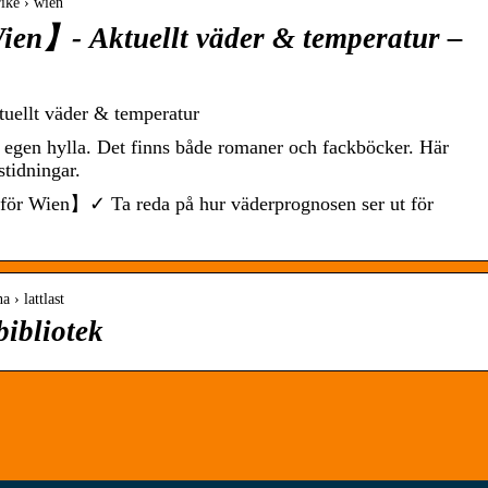
rike › wien
en】- Aktuellt väder & temperatur –
ellt väder & temperatur
en egen hylla. Det finns både romaner och fackböcker. Här
stidningar.
 för Wien】✓ Ta reda på hur väderprognosen ser ut för
a › lattlast
bibliotek