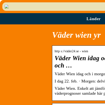
Länder
Väder wien yr
http s://väder24.se › wien
Väder Wien idag o
och …
Väder Wien idag och i morg
I dag 22. feb. · Morgen: delvi
Väder Wien. Enkelt att jämf
väderprognoser samlade här 