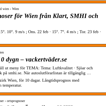
nd wien › Wien
oser för Wien från Klart, SMHI och
5°. 10°. 9 m/s ; Ons. 22 feb · 15°. 7°. 4 m/s ; Tor. 23 feb ·
ien
10 dygn – vackertväder.se
l ut meny för TEMA: Tema: Luftkvalitet · Sjöar och
på smhi.se. När autoslutförarlistan är tillgänglig …
ezirk Wien, för 10 dagar. Långtidsprognos med
 temperatur.
ser › ortsprognoser