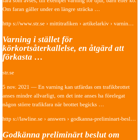
fara som avses, till exempel varning för djur, barn eller kö.
Om faran gäller under en längre sträcka …
http s://www.str.se › mittitrafiken › artikelarkiv › varnin…
Varning i stället för
körkortsåterkallelse, en åtgärd att
förkasta …
str.se
5 nov. 2021 — En varning kan utfärdas om trafikbrottet
anses mindre allvarligt, om det inte anses ha förelegat
någon större trafikfara när brottet begicks …
http s://lawline.se › answers › godkanna-preliminart-besl…
Godkänna preliminärt beslut om