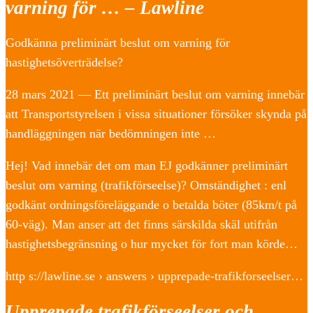
varning för … – Lawline
Godkänna preliminärt beslut om varning för
hastighetsöverträdelse?
28 mars 2021 — Ett preliminärt beslut om varning innebär
att Transportstyrelsen i vissa situationer försöker skynda på
handläggningen när bedömningen inte …
Hej! Vad innebär det om man EJ godkänner preliminärt
beslut om varning (trafikförseelse)? Omständighet : enl
godkänt ordningsföreläggande o betalda böter (85km/t på
60-väg). Man anser att det finns särskilda skäl utifrån
hastighetsbegränsning o hur mycket för fort man körde…
http s://lawline.se › answers › upprepade-trafikforseelser…
Upprepade trafikförseelser och